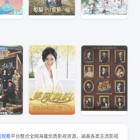
少儿动漫
甜蜜治愈恋爱番剧
玄幻逆袭热血动漫
旅行综艺
爆笑趣味脱口秀
温馨趣味亲子综艺
线观看
平台整合全网海量优质影视资源，涵盖各类主流影视