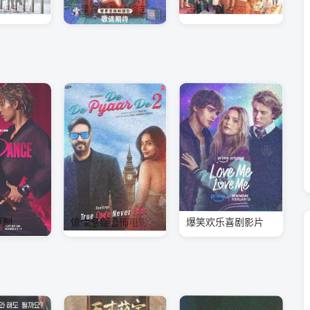
经典动漫
明星户外趣味综艺
古风权谋古装好剧
巨制
惊悚悬疑恐怖电影
爆笑欢乐喜剧影片