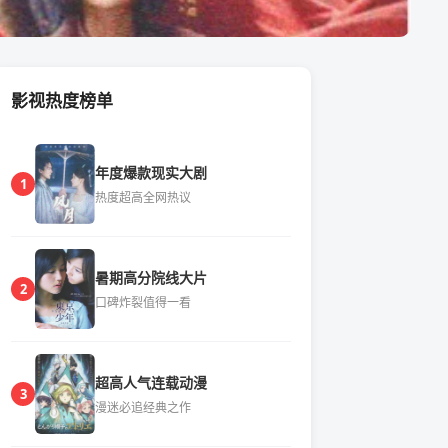
影视热度榜单
年度爆款现实大剧
1
热度超高全网热议
暑期高分院线大片
2
口碑炸裂值得一看
超高人气连载动漫
3
漫迷必追经典之作