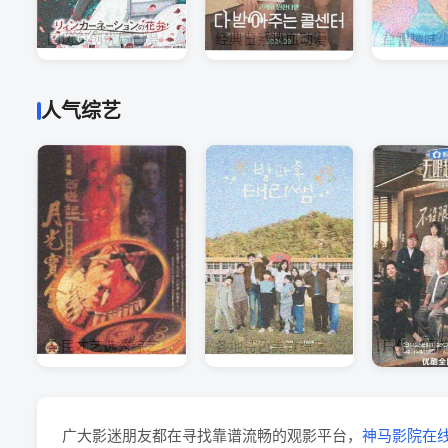
国风原创优质国漫
经典日系热血动漫
益智趣味
人气综艺
全民才艺选秀综艺
各地特色美食综艺
户外休闲
广大影迷朋友都在寻找靠谱流畅的观影平台，
神马影院在