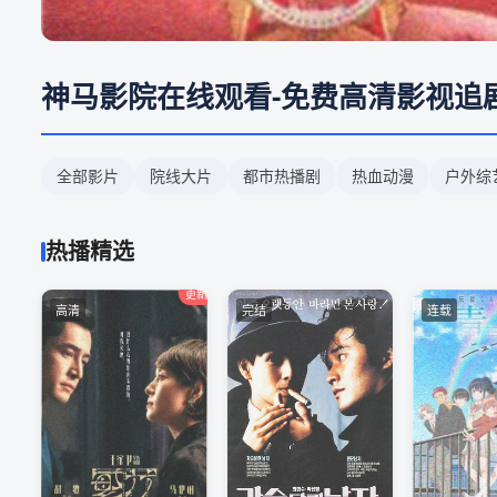
神马影院在线观看-免费高清影视追
全部影片
院线大片
都市热播剧
热血动漫
户外综
热播精选
更新
高清
完结
连载