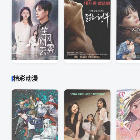
现实家庭情感剧
热血军旅励志大剧
青春校园
精彩动漫